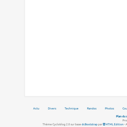
Actu
Divers
Technique
Randos
Photos
Cou
Plan du 
Pro
Thème Cycloblog 2.0 sur base
dcBootstrap
par
HTML Edition
- 