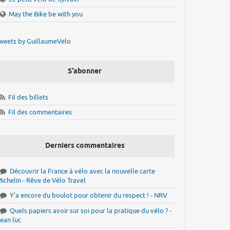
May the Bike be with you
weets by GuillaumeVelo
S'abonner
Fil des billets
Fil des commentaires
Derniers commentaires
Découvrir la France à vélo avec la nouvelle carte
ichelin - Rêve de Vélo Travel
Y'a encore du boulot pour obtenir du respect ! - NRV
Quels papiers avoir sur soi pour la pratique du vélo ? -
ean luc