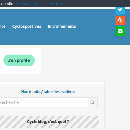
 au site.
En savoir plus
Fermer
A
a
c
|
A
nté
Cyclosportives
Entraînements
a
m
|
A
à
l
r
Plan du site / table des matières
Cycloblog, c'est quoi ?