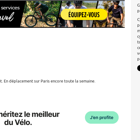
G
p
C
p
m
c
t
c
v
p
t. En déplacement sur Paris encore toute la semaine.