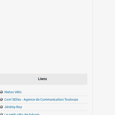
Liens
Matos Vélo
Com'3Elles - Agence de Communication Toulouse
Jérémy Roy
Le petit vélo de Sylvain