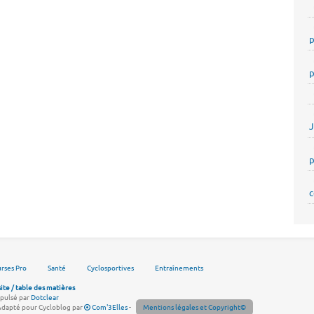
p
p
p
c
rses Pro
Santé
Cyclosportives
Entraînements
site / table des matières
pulsé par
Dotclear
Adapté pour Cycloblog par
Com'3Elles
-
Mentions légales et Copyright©