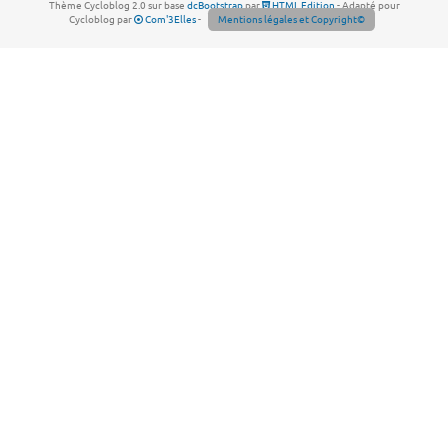
Thème Cycloblog 2.0 sur base
dcBootstrap
par
HTML Edition
- Adapté pour
Cycloblog par
Com'3Elles
-
Mentions légales et Copyright©