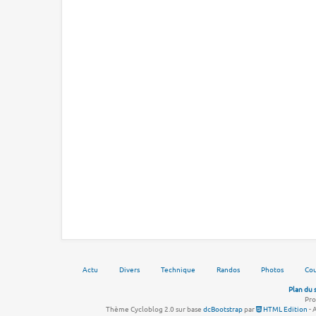
Actu
Divers
Technique
Randos
Photos
Cou
Plan du 
Pro
Thème Cycloblog 2.0 sur base
dcBootstrap
par
HTML Edition
- 