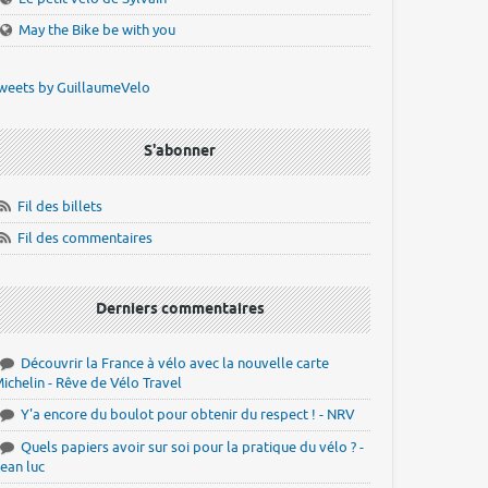
May the Bike be with you
weets by GuillaumeVelo
S'abonner
Fil des billets
Fil des commentaires
Derniers commentaires
Découvrir la France à vélo avec la nouvelle carte
ichelin - Rêve de Vélo Travel
Y'a encore du boulot pour obtenir du respect ! - NRV
Quels papiers avoir sur soi pour la pratique du vélo ? -
ean luc