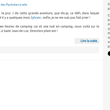
G
 des Pyrénées à vélo
p
st le jour J de cette grande aventure, que dis-je, ce défi, dans lequel
C
 il y a quelques mois
Sylvain
...enfin, je ne me suis pas fait prier !
p
m
es heures de camping car et une nuit en camping, nous voilà sur le
c
à Saint Jean de Luz. Direction plein est !
t
c
Lire la suite
...
v
p