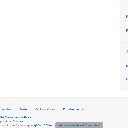
p
p
p
c
rses Pro
Santé
Cyclosportives
Entraînements
site / table des matières
pulsé par
Dotclear
Adapté pour Cycloblog par
Com'3Elles
-
Mentions légales et Copyright©