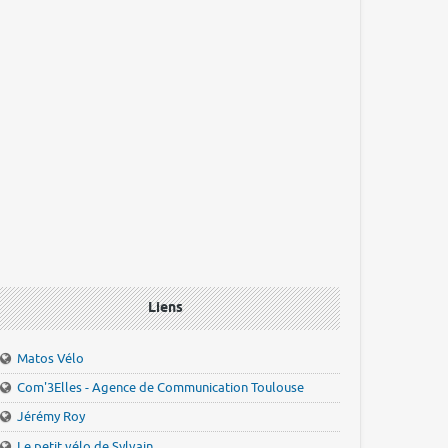
Liens
Matos Vélo
Com'3Elles - Agence de Communication Toulouse
Jérémy Roy
Le petit vélo de Sylvain