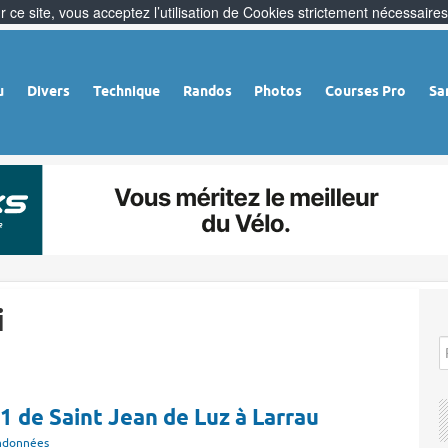
 ce site, vous acceptez l’utilisation de Cookies strictement nécessaires
u
Divers
Technique
Randos
Photos
Courses Pro
Sa
i
1 de Saint Jean de Luz à Larrau
ndonnées