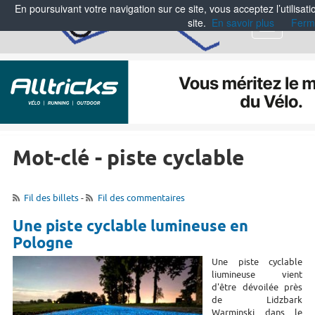
En poursuivant votre navigation sur ce site, vous acceptez l’utilisa
site.
En savoir plus
Ferm
Menu
Mot-clé - piste cyclable
Fil des billets
-
Fil des commentaires
Une piste cyclable lumineuse en
Pologne
Une piste cyclable
liumineuse vient
d'être dévoilée près
de
Lidzbark
Warminski dans le