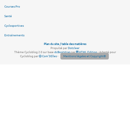
Courses Pro
Santé
Cyclosportives
Entraînements
Plan du site / table des matières
Propulsé par
Dotclear
Thème Cycloblog 2.0 sur base
dcBootstrap
par
HTML Edition
- Adapté pour
Cycloblog par
Com'3Elles
-
Mentions légales et Copyright©