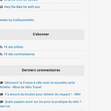
May the Bike be with you
weets by GuillaumeVelo
S'abonner
Fil des billets
Fil des commentaires
Derniers commentaires
Découvrir la France à vélo avec la nouvelle carte
ichelin - Rêve de Vélo Travel
Y'a encore du boulot pour obtenir du respect ! - NRV
Quels papiers avoir sur soi pour la pratique du vélo ? -
ean luc