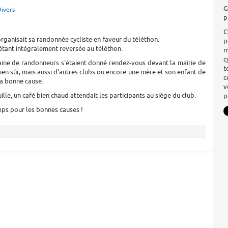
G
ivers
p
C
rganisait sa randonnée cycliste en faveur du téléthon.
p
tant intégralement reversée au téléthon.
m
c
zaine de randonneurs s'étaient donné rendez-vous devant la mairie de
t
ien sûr, mais aussi d'autres clubs ou encore une mère et son enfant de
c
la bonne cause.
v
ille, un café bien chaud attendait les participants au siège du club.
p
mps pour les bonnes causes !