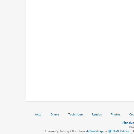
Actu
Divers
Technique
Randos
Photos
Cou
Plan du 
Pro
Thème Cycloblog 2.0 sur base
dcBootstrap
par
HTML Edition
- 