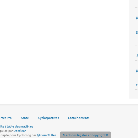
p
p
p
c
rses Pro
Santé
Cyclosportives
Entraînements
site / table des matières
pulsé par
Dotclear
Adapté pour Cycloblog par
Com'3Elles
-
Mentions légales et Copyright©