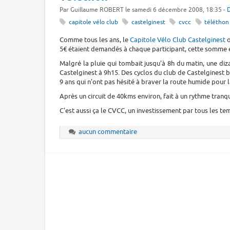
Par Guillaume ROBERT le samedi 6 décembre 2008, 18:35 -
D
capitole vélo club
castelginest
cvcc
téléthon
Comme tous les ans, le
Capitole Vélo Club Castelginest
o
5€ étaient demandés à chaque participant, cette somme é
Malgré la pluie qui tombait jusqu'à 8h du matin, une di
Castelginest à 9h15. Des cyclos du club de Castelginest b
9 ans qui n'ont pas hésité à braver la route humide pour 
Après un circuit de 40kms environ, fait à un rythme tranqu
C'est aussi ça le CVCC, un investissement par tous les te
aucun commentaire