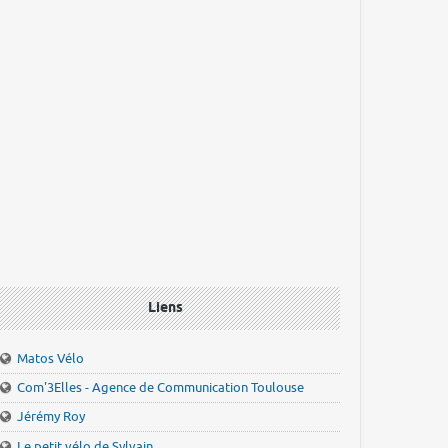
Liens
Matos Vélo
Com'3Elles - Agence de Communication Toulouse
Jérémy Roy
Le petit vélo de Sylvain