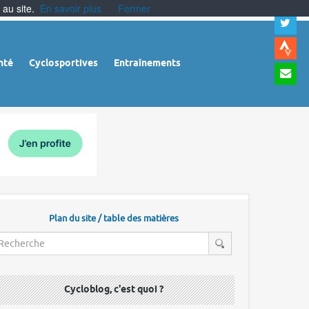
 au site.
En savoir plus
Fermer
A
a
c
|
A
nté
Cyclosportives
Entraînements
a
m
|
A
à
l
r
Plan du site / table des matières
Cycloblog, c'est quoi ?