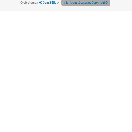
Cycloblog par
Com'3Elles
-
Mentions légales et Copyright©