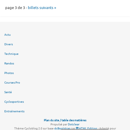
page 3 de 3 -
billets suivants »
Actu
Divers
Technique
Randos
Photos
Courses Pro
Santé
Cyclosportives
Entraînements
Plan du site / table des matières
Propulsé par
Dotclear
Thème Cycloblog 2.0 sur base
dcBootstrap
par
HTML Edition
- Adapté pour