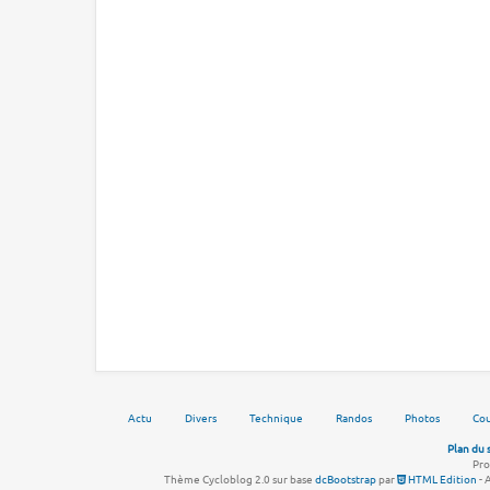
Actu
Divers
Technique
Randos
Photos
Cou
Plan du 
Pro
Thème Cycloblog 2.0 sur base
dcBootstrap
par
HTML Edition
- 