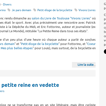
G
6 -
Divers
p
orino
Je pars demain
Petit éloge de la bicyclette
Vivons Livres
C
onc rendu dimanche au
salon du Livre de Toulouse "Vivons Livres"
où
p
es était le sport. Avec plus précisément une rencontre avec Patrick
m
liste à la Dépêche du Midi, et Eric Fottorino, auteur et journaliste (ex
c
journal Le Monde), intitulée "La Petite Reine dans tous ses états".
t
c
e d'un peu plus d'une heure où chaque auteur a parlé de son/ses
v
ars demain
" et "
Petit éloge de la bicyclette
" pour Fottorino, et "
Coeur
p
 Mes plus belles étapes
" pour Louis), mais surtout, de la bicyclette en
Lire la suite
...
a petite reine en vedette
vers
log ne se transforme pas en un site littéraire...mais être cycliste