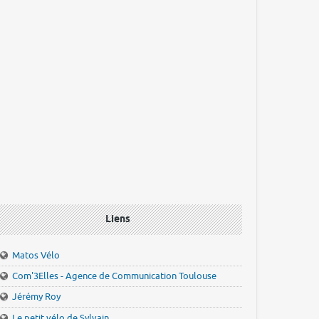
Liens
Matos Vélo
Com'3Elles - Agence de Communication Toulouse
Jérémy Roy
Le petit vélo de Sylvain