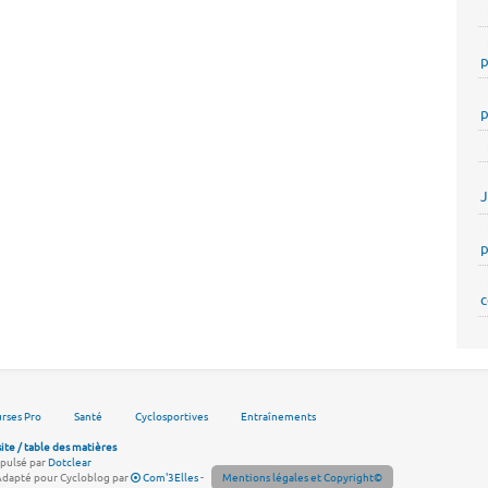
p
p
p
c
rses Pro
Santé
Cyclosportives
Entraînements
site / table des matières
pulsé par
Dotclear
Adapté pour Cycloblog par
Com'3Elles
-
Mentions légales et Copyright©