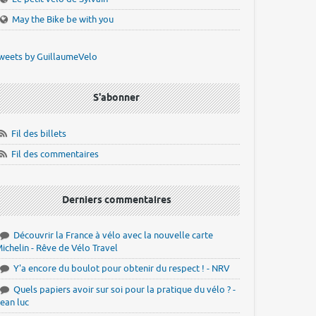
May the Bike be with you
weets by GuillaumeVelo
S'abonner
Fil des billets
Fil des commentaires
Derniers commentaires
Découvrir la France à vélo avec la nouvelle carte
ichelin - Rêve de Vélo Travel
Y'a encore du boulot pour obtenir du respect ! - NRV
Quels papiers avoir sur soi pour la pratique du vélo ? -
ean luc