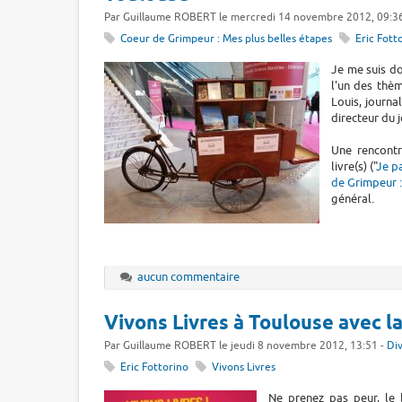
Par Guillaume ROBERT le mercredi 14 novembre 2012, 09:3
Coeur de Grimpeur : Mes plus belles étapes
Eric Fott
Je me suis d
l'un des thèm
Louis, journa
directeur du 
Une rencontr
livre(s) ("
Je p
de Grimpeur :
général.
aucun commentaire
Vivons Livres à Toulouse avec l
Par Guillaume ROBERT le jeudi 8 novembre 2012, 13:51 -
Di
Eric Fottorino
Vivons Livres
Ne prenez pas peur, le b