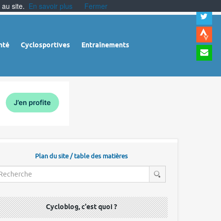
 au site.
En savoir plus
Fermer
A
a
c
|
A
nté
Cyclosportives
Entraînements
a
m
|
A
à
l
r
Plan du site / table des matières
Cycloblog, c'est quoi ?