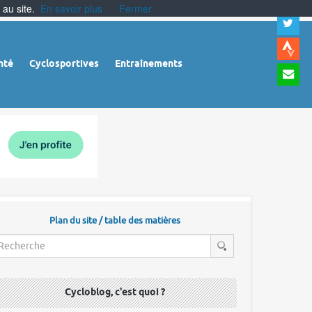
 au site.
En savoir plus
Fermer
A
a
c
|
A
nté
Cyclosportives
Entraînements
a
m
|
A
à
l
r
Plan du site / table des matières
Cycloblog, c'est quoi ?