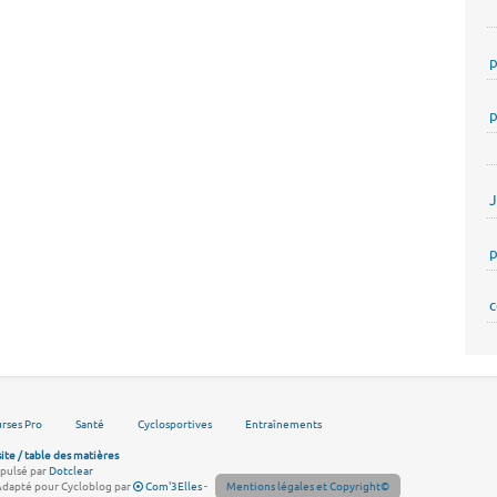
p
p
p
c
rses Pro
Santé
Cyclosportives
Entraînements
site / table des matières
pulsé par
Dotclear
Adapté pour Cycloblog par
Com'3Elles
-
Mentions légales et Copyright©