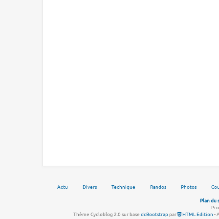
Actu
Divers
Technique
Randos
Photos
Cou
Plan du 
Pro
Thème Cycloblog 2.0 sur base
dcBootstrap
par
HTML Edition
- 