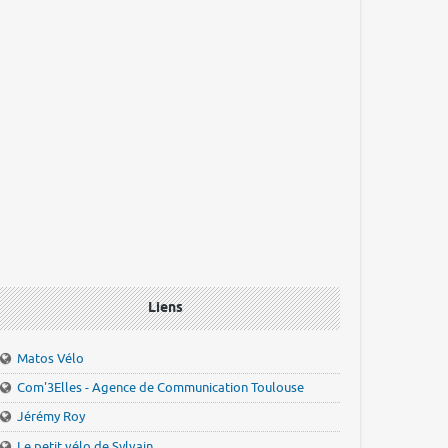
Liens
Matos Vélo
Com'3Elles - Agence de Communication Toulouse
Jérémy Roy
Le petit vélo de Sylvain