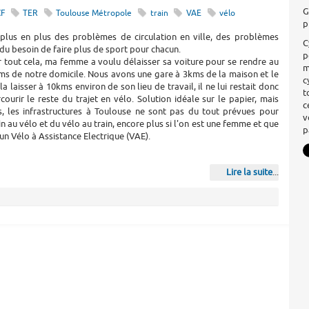
G
CF
TER
Toulouse Métropole
train
VAE
vélo
p
plus en plus des problèmes de circulation en ville, des problèmes
C
du besoin de faire plus de sport pour chacun.
p
r tout cela, ma femme a voulu délaisser sa voiture pour se rendre au
m
kms de notre domicile. Nous avons une gare à 3kms de la maison et le
c
la laisser à 10kms environ de son lieu de travail, il ne lui restait donc
t
courir le reste du trajet en vélo. Solution idéale sur le papier, mais
c
ts, les infrastructures à Toulouse ne sont pas du tout prévues pour
v
in au vélo et du vélo au train, encore plus si l'on est une femme et que
p
un Vélo à Assistance Electrique (VAE).
Lire la suite
...