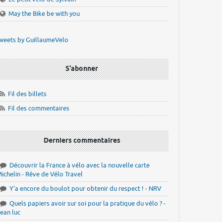
May the Bike be with you
weets by GuillaumeVelo
S'abonner
Fil des billets
Fil des commentaires
Derniers commentaires
Découvrir la France à vélo avec la nouvelle carte
ichelin - Rêve de Vélo Travel
Y'a encore du boulot pour obtenir du respect ! - NRV
Quels papiers avoir sur soi pour la pratique du vélo ? -
ean luc