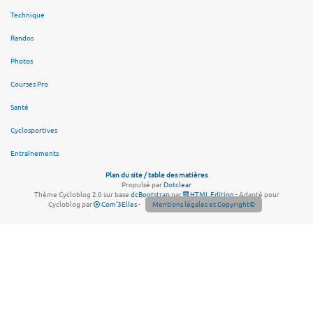
Technique
Randos
Photos
Courses Pro
Santé
Cyclosportives
Entraînements
Plan du site / table des matières
Propulsé par
Dotclear
Thème Cycloblog 2.0 sur base
dcBootstrap
par
HTML Edition
- Adapté pour
Cycloblog par
Com'3Elles
-
Mentions légales et Copyright©