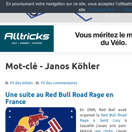
En poursuivant votre navigation sur ce site, vous acceptez l’utilisa
site.
En savoir plus
Ferm
Menu
Mot-clé - Janos Köhler
Fil des billets
-
Fil des commentaires
Une suite au Red Bull Road Rage en
France
En 2009, Red Bull avait
organisé la
Red Bull Road
Rage à Saint Lary
à
laquelle j'avais pris part.
Malgré
une chute
, j'avais