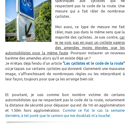
spécifiques aux cyclistes qui ne
respectent pas le code de la route. Une
mesure qui a fait râler de nombreux
cyclistes.
Moi aussi, ce type de mesure me fait
râler, mais pas dans le même sens que la
majorité des cyclistes. Je suis contre,
car
je ne vois pas en quoi un cycliste paierai
des amendes moins élevées que les
automobilistes pour la même faute
. Pourquoi instaurer un nouveau
barème des amendes alors qu'il en existe déjà un ?
Je m'étais déjà fendu d'un article
"
Les cyclistes et le code de la route
"
où je tapais sur certains cyclistes qui donnent clairement une mauvaise
image, s'affranchissant de nombreuses règles ou les interprétant à
leur façon, toujours pour que ça les arrange bien sûr.
Et pourtant, je suis comme bon nombre victime de certains
automobilistes qui ne respectent pas le code de la route, notamment
la distance de sécurité pour dépasser qui est de 1m en agglomération
et 1.50m hors agglomération.
Comme ce fut le cas la semaine
dernière, à tel point que le camion qui me doublait m'a touché
.