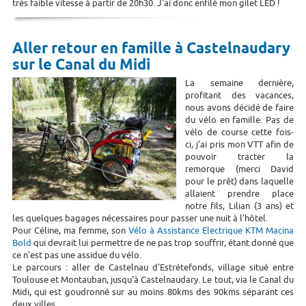
très faible vitesse à partir de 20h30. J'ai donc enfilé mon gilet LED !
Aller retour en famille à Castelnaudary
sur le Canal du Midi
La semaine dernière,
profitant des vacances,
nous avons décidé de faire
du vélo en famille. Pas de
vélo de course cette fois-
ci, j'ai pris mon VTT afin de
pouvoir tracter la
remorque (merci David
pour le prêt) dans laquelle
allaient prendre place
notre fils, Lilian (3 ans) et
les quelques bagages nécessaires pour passer une nuit à l'hôtel.
Pour Céline, ma femme, son
Vélo à Assistance Electrique KTM Macina
Bold
qui devrait lui permettre de ne pas trop souffrir, étant donné que
ce n'est pas une assidue du vélo.
Le parcours : aller de Castelnau d'Estrétefonds, village situé entre
Toulouse et Montauban, jusqu'à Castelnaudary. Le tout, via le Canal du
Midi, qui est goudronné sur au moins 80kms des 90kms séparant ces
deux villes.