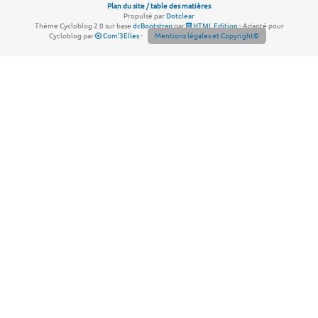
Plan du site / table des matières
Propulsé par
Dotclear
Thème Cycloblog 2.0 sur base
dcBootstrap
par
HTML Edition
- Adapté pour
Cycloblog par
Com'3Elles
-
Mentions légales et Copyright©