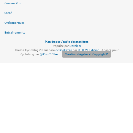
Courses Pro
Santé
Cyclosportives
Entraînements
Plan du site / table des matières
Propulsé par
Dotclear
Thème Cycloblog 2.0 sur base
dcBootstrap
par
HTML Edition
- Adapté pour
Cycloblog par
Com'3Elles
-
Mentions légales et Copyright©