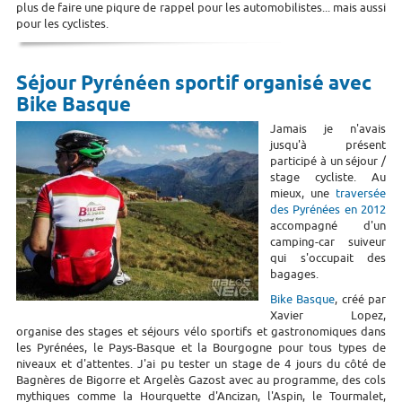
plus de faire une piqure de rappel pour les automobilistes... mais aussi
pour les cyclistes.
Séjour Pyrénéen sportif organisé avec
Bike Basque
Jamais je n'avais
jusqu'à présent
participé à un séjour /
stage cycliste. Au
mieux, une
traversée
des Pyrénées en 2012
accompagné d'un
camping-car suiveur
qui s'occupait des
bagages.
Bike Basque
, créé par
Xavier Lopez,
organise des stages et séjours vélo sportifs et gastronomiques dans
les Pyrénées, le Pays-Basque et la Bourgogne pour tous types de
niveaux et d'attentes. J'ai pu tester un stage de 4 jours du côté de
Bagnères de Bigorre et Argelès Gazost avec au programme, des cols
mythiques comme la Hourquette d'Ancizan, l'Aspin, le Tourmalet,